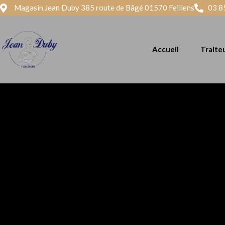
Panneau de gestion des cookies
Magasin Jean Duby 385 route de Bâgé 01570 Feillens
03 8
Accueil
Traite